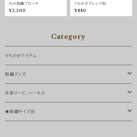
犬の刺繍ブローチ
うちの子アレンジ料
¥2,200
¥880
Category
うちの子アイテム
刺繍グッズ
バッグ、ポーチ
本革リード、ハーネス
ネームタグ
リード
★刺繍サイズ別
ブローチ、チャーム
ハーネス
・レギュラーサイズ刺繍（約50㎜）