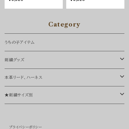
Category
うちの子アイテム
刺繍グッズ
バッグ、ポーチ
本革リード、ハーネス
ネームタグ
リード
★刺繍サイズ別
ブローチ、チャーム
ハーネス
・レギュラーサイズ刺繍（約50㎜）
プライバシーポリシー