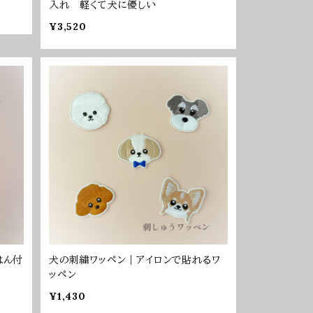
入れ 軽くて犬に優しい
¥3,520
はん付
犬の刺繍ワッペン｜アイロンで貼れるワ
ッペン
¥1,430